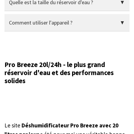
Quelle est la taille du réservoir d'eau ?
de moins de 30 m², la puissance est surdimensionnée
et le bruit de fonctionnement pourrait être perçu
Assez grand pour plusieurs heures de fonctionnement
comme gênant.
Comment utiliser l'appareil ?
continu. Alternativement, le tuyau peut être utilisé pour
évacuer directement l'eau.
Via un écran numérique avec hygrostat, minuterie et
différents modes de fonctionnement - le tout très intuitif
et clair.
Pro Breeze 20l/24h - le plus grand
réservoir d'eau et des performances
solides
Le site
Déshumidificateur Pro Breeze avec 20