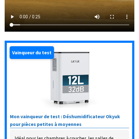
Vainqueur du test
Mon vainqueur de test : Déshumidificateur Okyuk
pour pièces petites à moyennes
Idéal pour les chambres à coucher, les salles de