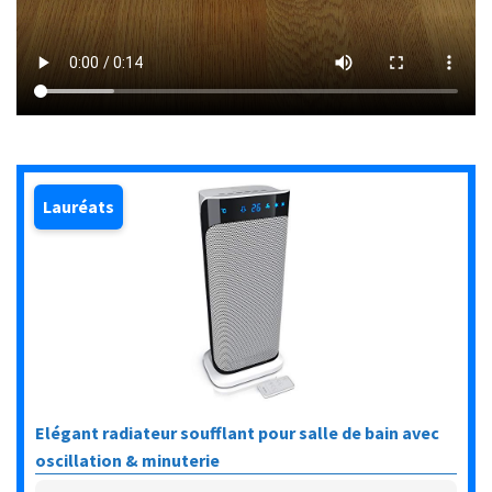
Lauréats
Elégant radiateur soufflant pour salle de bain avec
oscillation & minuterie