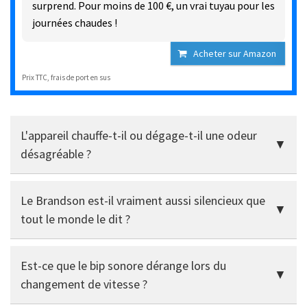
surprend. Pour moins de 100 €, un vrai tuyau pour les
journées chaudes !
Acheter sur Amazon
Prix TTC, frais de port en sus
L'appareil chauffe-t-il ou dégage-t-il une odeur
désagréable ?
Non, rien de tel. Même en fonctionnement continu, tout
Le Brandson est-il vraiment aussi silencieux que
reste cool - pas d'odeur de plastique, pas de
surchauffe.
tout le monde le dit ?
Oui, absolument. Sur les trois premiers niveaux, il est
Est-ce que le bip sonore dérange lors du
quasiment inaudible - parfait pour la chambre à
coucher. Même aux niveaux moyens, il reste plus
changement de vitesse ?
silencieux que de nombreux autres modèles, et seul le