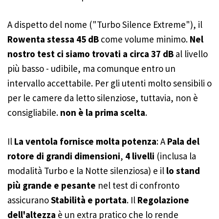
A dispetto del nome ("Turbo Silence Extreme"), il
Rowenta stessa 45 dB
come volume minimo.
Nel
nostro test ci siamo trovati a circa 37 dB
al livello
più basso - udibile, ma comunque entro un
intervallo accettabile. Per gli utenti molto sensibili o
per le camere da letto silenziose, tuttavia, non è
consigliabile.
non è la prima scelta
.
Il
La ventola fornisce molta potenza
: A
Pala del
rotore di grandi dimensioni
,
4 livelli
(inclusa la
modalità Turbo e la Notte silenziosa) e il
lo stand
più grande e pesante
nel test di confronto
assicurano
Stabilità e portata
. Il
Regolazione
dell'altezza
è un extra pratico che lo rende