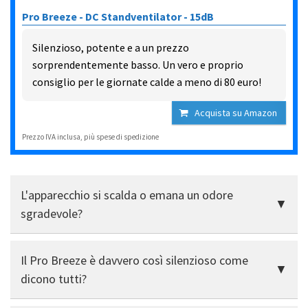
Pro Breeze - DC Standventilator - 15dB
Silenzioso, potente e a un prezzo
sorprendentemente basso. Un vero e proprio
consiglio per le giornate calde a meno di 80 euro!
Acquista su Amazon
Prezzo IVA inclusa, più spese di spedizione
L'apparecchio si scalda o emana un odore
sgradevole?
No, niente del genere. Tutto rimane fresco anche
Il Pro Breeze è davvero così silenzioso come
durante il funzionamento continuo: nessun odore di
plastica, nessun surriscaldamento.
dicono tutti?
Sì, assolutamente. È praticamente impercettibile alle