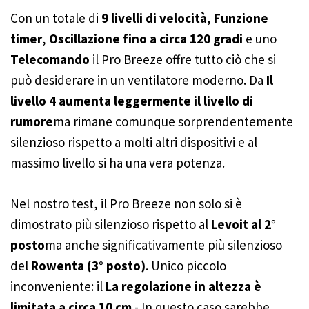
Con un totale di
9 livelli di velocità
,
Funzione
timer
,
Oscillazione fino a circa 120 gradi
e uno
Telecomando
il Pro Breeze offre tutto ciò che si
può desiderare in un ventilatore moderno. Da
Il
livello 4 aumenta leggermente il livello di
rumore
ma rimane comunque sorprendentemente
silenzioso rispetto a molti altri dispositivi e al
massimo livello si ha una vera potenza.
Nel nostro test, il Pro Breeze non solo si è
dimostrato più silenzioso rispetto al
Levoit al 2°
posto
ma anche significativamente più silenzioso
del
Rowenta (3° posto)
. Unico piccolo
inconveniente: il
La regolazione in altezza è
limitata a circa 10 cm
- In questo caso sarebbe