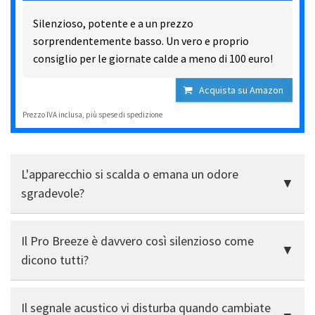
Silenzioso, potente e a un prezzo
sorprendentemente basso. Un vero e proprio
consiglio per le giornate calde a meno di 100 euro!
Acquista su Amazon
Prezzo IVA inclusa, più spese di spedizione
L'apparecchio si scalda o emana un odore
sgradevole?
No, niente del genere. Tutto rimane fresco anche
Il Pro Breeze è davvero così silenzioso come
durante il funzionamento continuo: nessun odore di
plastica, nessun surriscaldamento.
dicono tutti?
Sì, assolutamente. È praticamente impercettibile alle
Il segnale acustico vi disturba quando cambiate
prime tre impostazioni, perfetto per la camera da letto.