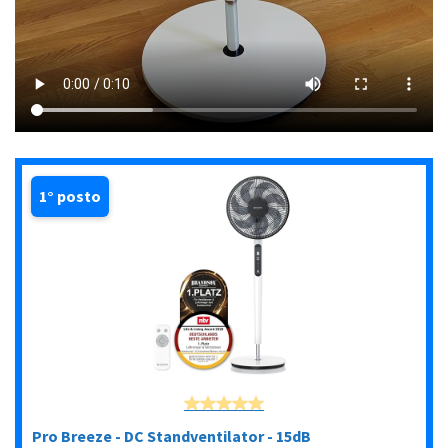
1° posto
Pro Breeze - DC Standventilator - 15dB