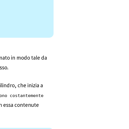
omato in modo tale da
sso.
ilindro, che inizia a
ono costantemente
 in essa contenute