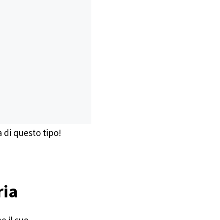
 di questo tipo!
ria
e il suo