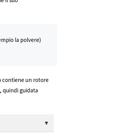
sempio la polvere)
o contiene un rotore
, quindi guidata
attraverso dischi o