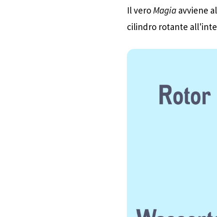
Il vero
Magia
avviene all
tamburi di umidificazio
cilindro rotante all'in
attaccano alla superfic
umidificata, senza filtr
riscaldamento!