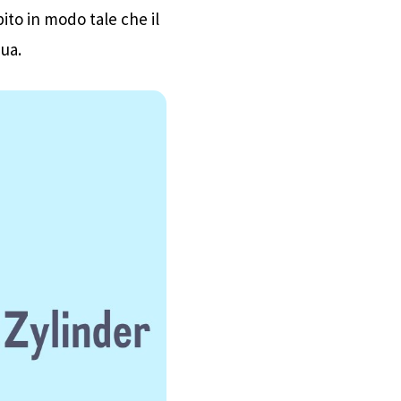
pito in modo tale che il
re particelle si
ua.
 l'aria viene
tagione del