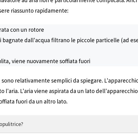
ere riassunto rapidamente:
irata con un rotore
ti bagnate dall'acqua filtrano le piccole particelle (ad e
pulita, viene nuovamente soffiata fuori
se sono relativamente semplici da spiegare. L'apparecchi
l'aria. L'aria viene aspirata da un lato dell'apparecchio
ffiata fuori da un altro lato.
pulitrice?
ce l'aria utilizzando l'acqua. L'aria aspirata viene fatta passare 