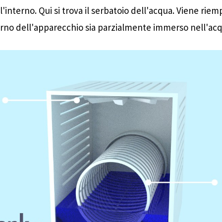
'interno. Qui si trova il serbatoio dell'acqua. Viene riem
ne rotanti che ruotano in un bagno d'acqua. Polvere, polline e alt
terno dell'apparecchio sia parzialmente immerso nell'acq
ie bagnata e vengono intrappolate nell'acqua. Allo stesso tempo,
i o additivi chimici. Ideale per chi soffre di allergie e durante la s