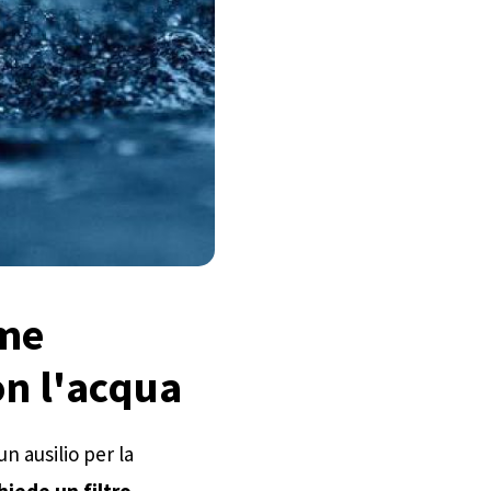
ome
on l'acqua
n ausilio per la
hiede un filtro