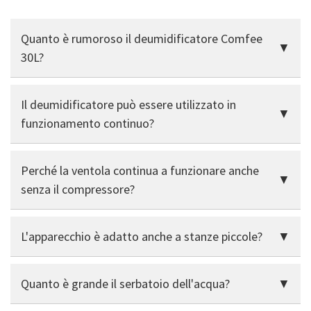
Quanto è rumoroso il deumidificatore Comfee
30L?
È udibile, ma ancora accettabile per i soggiorni. Non è
Il deumidificatore può essere utilizzato in
problematico in cantina o nello studio, ma è piuttosto
troppo rumoroso per le camere da letto.
funzionamento continuo?
Sì, l'attacco del tubo flessibile consente un drenaggio
Perché la ventola continua a funzionare anche
continuo dell'acqua senza problemi.
senza il compressore?
Il sensore di umidità misura all'interno
L'apparecchio è adatto anche a stanze piccole?
dell'apparecchio: il ventilatore deve quindi aspirare
aria in continuazione per fornire valori precisi.
Piuttosto no. La potenza è sovradimensionata per
Quanto è grande il serbatoio dell'acqua?
stanze di dimensioni inferiori a 30 m² e il rumore di
funzionamento potrebbe essere percepito come