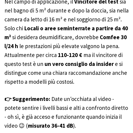
Nel campo di applicazione, il
Vincitore del test
sia
nel bagno di 5 m² durante e dopo la doccia, sia nella
camera da letto di 16 m² e nel soggiorno di 25 m².
Solo chi
Locali o aree seminterrate a partire da 40
m²
si desidera deumidificare, dovrebbe
Comfee 30
l/24 h
le prestazioni più elevate valgono la pena.
Attualmente per circa
110-120 €
ma il vincitore di
questo test è un
un vero consiglio da insider
e si
distingue come una chiara raccomandazione anche
rispetto a modelli più costosi.
👉 Suggerimento:
Date un'occhiata al video -
potete sentire i livelli bassi e alti a confronto diretto
- oh sì, è già acceso e funzionante quando inizia il
video 😉 (
misurato 36-41 dB
).