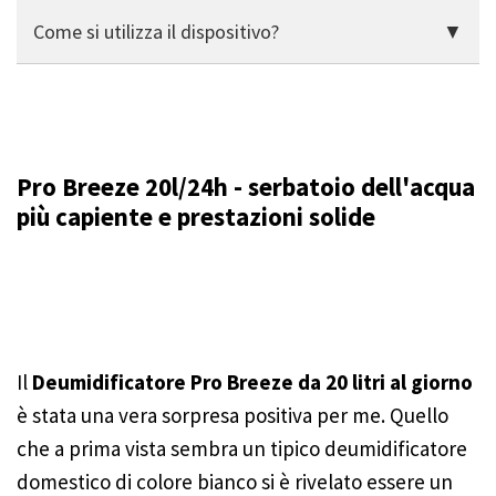
Grande abbastanza per diverse ore di funzionamento
fastidioso.
Come si utilizza il dispositivo?
continuo. In alternativa, è possibile utilizzare il tubo
flessibile per scaricare direttamente l'acqua.
Un display digitale con igrostato, timer e varie modalità
di funzionamento: tutto molto intuitivo e chiaro.
Pro Breeze 20l/24h - serbatoio dell'acqua
più capiente e prestazioni solide
Il
Deumidificatore Pro Breeze da 20 litri al giorno
è stata una vera sorpresa positiva per me. Quello
che a prima vista sembra un tipico deumidificatore
domestico di colore bianco si è rivelato essere un